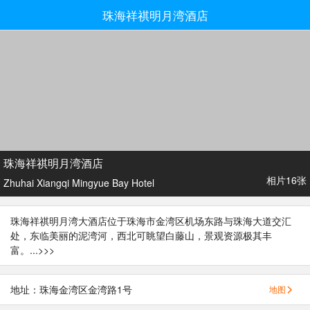
珠海祥祺明月湾酒店
珠海祥祺明月湾酒店
相片16张
Zhuhai Xiangqi Mingyue Bay Hotel
珠海祥祺明月湾大酒店位于珠海市金湾区机场东路与珠海大道交汇
处，东临美丽的泥湾河，西北可眺望白藤山，景观资源极其丰
富。...
>>>
地址：珠海金湾区金湾路1号
地图