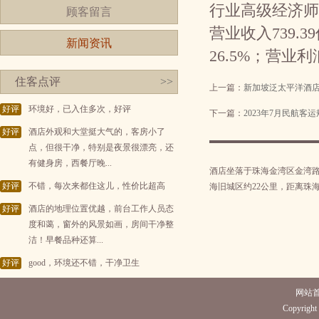
行业高级经济师
顾客留言
营业收入739.
新闻资讯
26.5%；营业利
住客点评
>>
上一篇：
新加坡泛太平洋酒
好评
环境好，已入住多次，好评
下一篇：
2023年7月民航客
好评
酒店外观和大堂挺大气的，客房小了
点，但很干净，特别是夜景很漂亮，还
有健身房，西餐厅晚...
酒店坐落于珠海金湾区金湾
好评
不错，每次来都住这儿，性价比超高
海旧城区约22公里，距离珠
好评
酒店的地理位置优越，前台工作人员态
度和蔼，窗外的风景如画，房间干净整
洁！早餐品种还算...
好评
good，环境还不错，干净卫生
网站
Copyright 